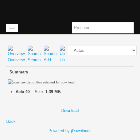
Overview
Search
Add
Up
Início
Summary
A instituição
List of files selected for download.
Missão
Acta 40
Size:
1.39 MB
História
Download
Quem somos
Back
Orgãos Sociais
Powered by jDownloads
Como chegar