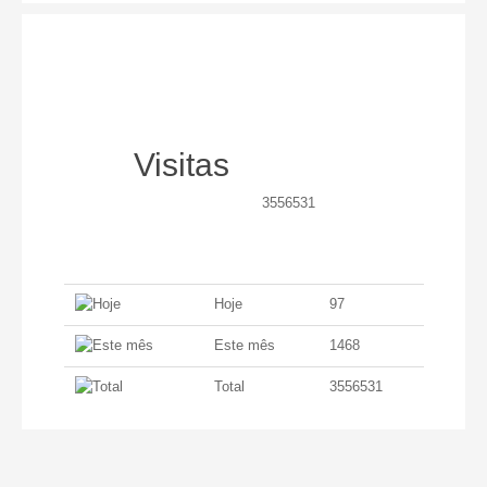
Unidade de Cuidados Continuados
Banco Local de Voluntariado
PO APMC
Visitas
PESSOAS 2030
3556531
PESSOAS-FSE+-005335
PESSOAS-FSE+-023613
Hoje
97
Formação
Este mês
1468
Pré-inscrições
Total
3556531
Projetos
Investimento RE-C01-i02