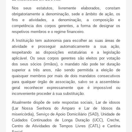
Nos seus estatutos, livremente elaborados, constam
Gestão Documental
obrigatoriamente a denominação, sede e âmbito de ação, os
fins e atividades, a denominação, a composição e
Organograma
competência dos corpos gerentes, a forma de designar os
respetivos membros e o regime financeiro.
Respostas Sociais
A Instituição tem autonomia para escolher as suas áreas de
atividade e prosseguir automaticamente a sua ação,
Terceira idade
respeitando as disposições estatuárias e a legislação
aplicável. Os seus corpos gerentes são eleitos por votação
Lar de idosos
dos seus sócios (irmãos), o mandato não pode ter duração
superior a três anos, não sendo permitida a eleição de
Apoio domiciliário
quaisquer membros por mais de dois mandatos consecutivos
para qualquer órgão de associação, salvo se a assembleia-
Infância
geral reconhecer expressamente que é impossível ou
inconveniente proceder á sua substituição.
Creche
Atualmente dispõe de sete respostas sociais, Lar de idosos
ATL
(Lar Nossa Senhora do Amparo e Lar de Idosos da
misericórdia), Serviço de Apoio Domiciliário (SAD), Unidade de
Saúde
Cuidados Continuados de Longa Duração (UCC), Creche,
Centro de Atividades de Tempos Livres (CATL) e Cantina
Unidade de Fisioterapia e Reabilitação
Social.