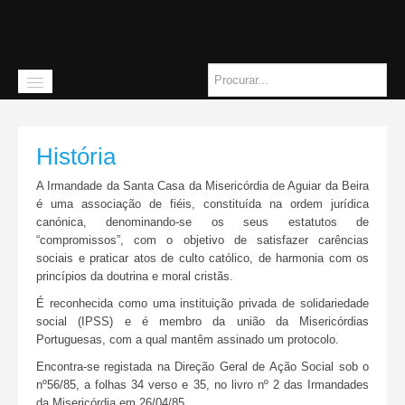
História
Início
A Irmandade da Santa Casa da Misericórdia de Aguiar da Beira
é uma associação de fiéis, constituída na ordem jurídica
A instituição
canónica, denominando-se os seus estatutos de
“compromissos”, com o objetivo de satisfazer carências
Missão
sociais e praticar atos de culto católico, de harmonia com os
princípios da doutrina e moral cristãs.
História
É reconhecida como uma instituição privada de solidariedade
social (IPSS) e é membro da união da Misericórdias
Quem somos
Portuguesas, com a qual mantêm assinado um protocolo.
Orgãos Sociais
Encontra-se registada na Direção Geral de Ação Social sob o
nº56/85, a folhas 34 verso e 35, no livro nº 2 das Irmandades
Como chegar
da Misericórdia em 26/04/85.