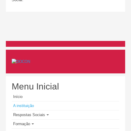
Unidade de Cuidados Continuados
Banco Local de Voluntariado
PO APMC
PESSOAS 2030
PESSOAS-FSE+-005335
PESSOAS-FSE+-023613
Formação
Menu Inicial
Pré-inscrições
Início
A instituição
Projetos
Respostas Sociais
Investimento RE-C01-i02
Formação