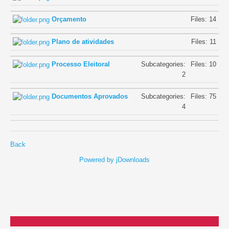
Orçamento
Files: 14
Gestão Documental
Organograma
Plano de atividades
Files: 11
Respostas Sociais
Processo Eleitoral
Subcategories:
Files: 10
2
Terceira idade
Documentos Aprovados
Subcategories:
Files: 75
Lar de idosos
4
Apoio domiciliário
Infância
Back
Powered by jDownloads
Creche
ATL
Saúde
Unidade de Fisioterapia e Reabilitação