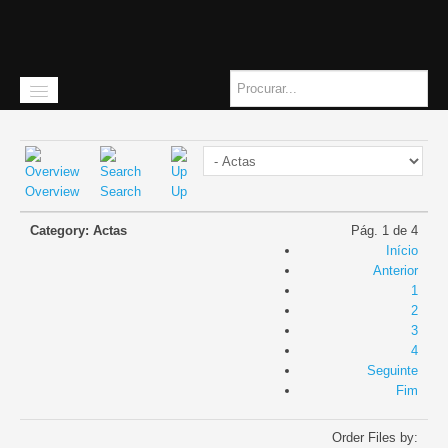
Overview
Search
Up
Início
Category: Actas
Pág. 1 de 4
A instituição
Início
Anterior
Missão
1
2
História
3
4
Quem somos
Seguinte
Fim
Orgãos Sociais
Order Files by:
Como chegar