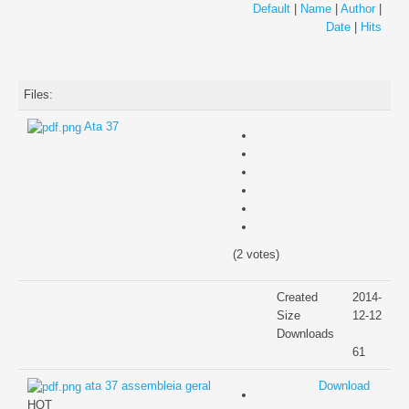
Default
|
Name
|
Author
|
Date
|
Hits
Gestão Documental
Organograma
Files:
Respostas Sociais
Ata 37
Terceira idade
Lar de idosos
Apoio domiciliário
(2 votes)
Infância
Creche
Created
2014-
Size
12-12
ATL
Downloads
61
Saúde
ata 37 assembleia geral
Download
HOT
Unidade de Fisioterapia e Reabilitação