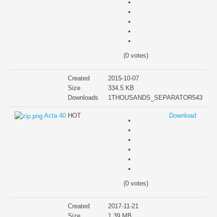
Unidade de Cuidados Continuados
Banco Local de Voluntariado
(0 votes)
PO APMC
PESSOAS 2030
Created
2015-10-07
Size
334.5 KB
PESSOAS-FSE+-005335
Downloads
1THOUSANDS_SEPARATOR543
Acta 40
HOT
Download
PESSOAS-FSE+-023613
Formação
Pré-inscrições
Projetos
(0 votes)
Investimento RE-C01-i02
Created
2017-11-21
Size
1.39 MB