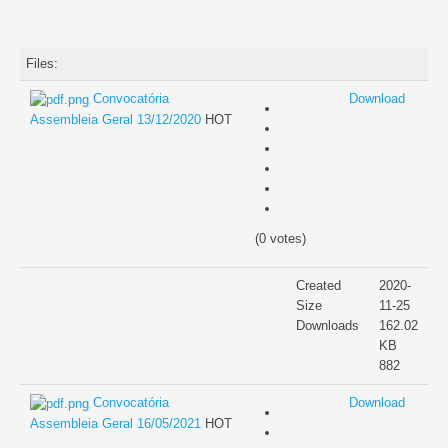
Gestão Documental
Files:
Organograma
Convocatória
Download
Assembleia Geral 13/12/2020
HOT
Respostas Sociais
Terceira idade
Lar de idosos
(0 votes)
Apoio domiciliário
Infância
Created
2020-
Size
11-25
Creche
Downloads
162.02
KB
ATL
882
Convocatória
Download
Saúde
Assembleia Geral 16/05/2021
HOT
Unidade de Fisioterapia e Reabilitação