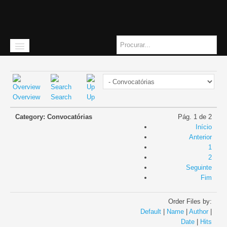
Overview
Search
Up
Início
Category: Convocatórias
Pág. 1 de 2
A instituição
Início
Anterior
Missão
1
2
História
Seguinte
Fim
Quem somos
Order Files by:
Orgãos Sociais
Default
|
Name
|
Author
|
Date
|
Hits
Como chegar