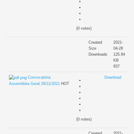
Unidade de Cuidados Continuados
Banco Local de Voluntariado
(0 votes)
PO APMC
Created
2021-
PESSOAS 2030
Size
04-28
Downloads
125.84
PESSOAS-FSE+-005335
KB
837
PESSOAS-FSE+-023613
Convocatória
Download
Assembleia Geral 28/11/2021
HOT
Formação
Pré-inscrições
Projetos
(0 votes)
Investimento RE-C01-i02
Created
2021-