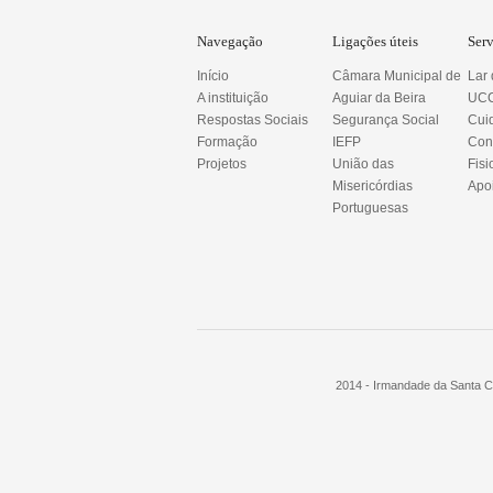
Navegação
Ligações úteis
Ser
Início
Câmara Municipal de
Lar
A instituição
Aguiar da Beira
UCC
Respostas Sociais
Segurança Social
Cui
Formação
IEFP
Con
Projetos
União das
Fisi
Misericórdias
Apoi
Portuguesas
2014 - Irmandade da Santa Ca