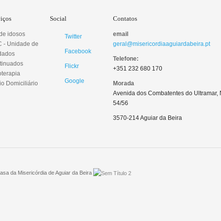
viços
Social
Contatos
 de idosos
email
Twitter
 - Unidade de
geral@misericordiaaguiardabeira.pt
Facebook
dados
Telefone:
tinuados
Flickr
+351 232 680 170
oterapia
Google
o Domiciliário
Morada
Avenida dos Combatentes do Ultramar, 
54/56
3570-214 Aguiar da Beira
sa da Misericórdia de Aguiar da Beira